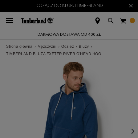
×
DOŁĄCZ DO KLUBU TIMBERLAND
DARMOWA DOSTAWA OD 400 ZŁ
Strona główna
›
Mężczyźni
›
Odzież
›
Bluzy
›
TIMBERLAND BLUZA EXETER RIVER O'HEAD HOO