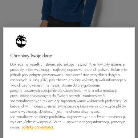
Chronimy Twoje dane
Dokładamy wszelkich starań, aby zakupy naszych Klientów były udane, a
produkty, które wybierają – najlepiej dopasowane do ich potrzeb. Robimy to
jednak przy pełnym poszanowaniu bezpieczeństwa wszystkich danych
osobowych. Kliknij „OK”, jeśli chcesz, abyśmy wykorzystywali informacje o
Twoich zachowaniach na naszej stronie do przygotowania
personalizowanych specjalnie dla Ciebie treści, w tym rekomendacji
TIMBERLAND BLUZA EXETER RIVER O'HEAD
produktów dopasowanych do Twoich potrzeb i zainteresowań,
spersonalizowanych reklam czy zapamiętywanie wybranych preferencji. W
HOO
każdej chwili możesz zmienić swoją decyzję i ustawienia dotyczące plików
199,99
zł
cookie wybierając „Dostosuj”. Jeśli nie chcesz otrzymywać
spersonalizowanej oferty produktów, dopasowanych do Twoich preferencji,
wybierz „Odrzuć wszystkie”. W celu uzyskania więcej informacji, przeczytaj
naszą
politykę prywatności.
PRODUKT NIEDOSTĘPNY