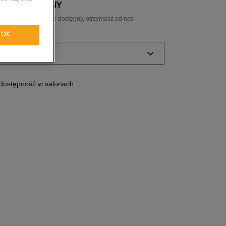
 NIEDOSTĘPNY
tride Motion
ozmiar, a gdy będzie dostępny, otrzymasz od nas
ail.
OK
orkwear
ozmiar
Powiadom o
dostępność w salonach
dostępności
Powiadom o
dostępności
Powiadom o
dostępności
Powiadom o
dostępności
Powiadom o
dostępności