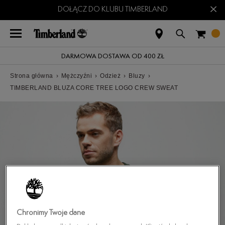
×
DOŁĄCZ DO KLUBU TIMBERLAND
DARMOWA DOSTAWA OD 400 ZŁ
Strona główna
›
Mężczyźni
›
Odzież
›
Bluzy
›
TIMBERLAND BLUZA CORE TREE LOGO CREW SWEAT
Chronimy Twoje dane