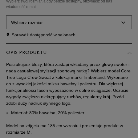
Wybierz swój rozmiar, a gdy będzie dostępny, otrzymasz od nas
wiadomość e-mail.
Wybierz rozmiar
Sprawdź dostępność w salonach
Powiadom o
S
dostępności
OPIS PRODUKTU
Powiadom o
M
dostępności
Poszukujesz bluzy, która zastąpi wkładany przez głowę sweter i
nada casualowej stylizacji sportową nutkę? Wybierz model Core
Tree Logo Crew Sweat z kolekcji marki Timberland. Wykonano
Powiadom o
L
dostępności
go z wysokiej jakości miksu bawełny i poliestru. Dla większej
funkcjonalności fason wyposażono w dolne ściągacze. Uczucie
wygody zwiększa niekrępujący ruchów, regularny krój. Przód
Powiadom o
XL
zdobi duży nadruk słynnego logo.
dostępności
Materiał: 80% bawełna, 20% poliester
Powiadom o
XXL
dostępności
Model na zdjęciu ma 185 cm wzrostu i prezentuje produkt w
rozmiarze M.