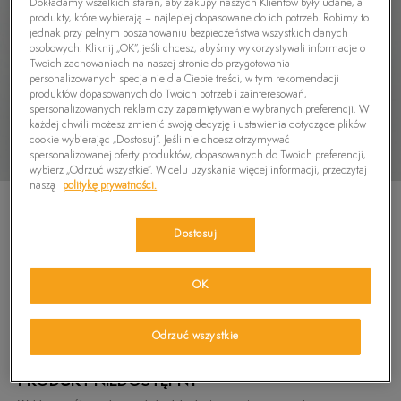
Dokładamy wszelkich starań, aby zakupy naszych Klientów były udane, a
produkty, które wybierają – najlepiej dopasowane do ich potrzeb. Robimy to
jednak przy pełnym poszanowaniu bezpieczeństwa wszystkich danych
osobowych. Kliknij „OK”, jeśli chcesz, abyśmy wykorzystywali informacje o
Twoich zachowaniach na naszej stronie do przygotowania
personalizowanych specjalnie dla Ciebie treści, w tym rekomendacji
produktów dopasowanych do Twoich potrzeb i zainteresowań,
spersonalizowanych reklam czy zapamiętywanie wybranych preferencji. W
każdej chwili możesz zmienić swoją decyzję i ustawienia dotyczące plików
cookie wybierając „Dostosuj”. Jeśli nie chcesz otrzymywać
spersonalizowanej oferty produktów, dopasowanych do Twoich preferencji,
wybierz „Odrzuć wszystkie”. W celu uzyskania więcej informacji, przeczytaj
naszą
politykę prywatności.
Dostosuj
TIMBERLAND BLUZA CORE TREE LOGO CREW
OK
SWEAT
249,99
zł
Odrzuć wszystkie
PRODUKT NIEDOSTĘPNY