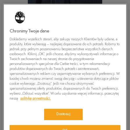
Chronimy Twoje dane
Dokładamy wszelkich starań, aby zakupy naszych Klientów były udane, a
produkty, które wybierają – najlepiej dopasowane do ich potrzeb. Robimy to
jednak przy pełnym poszanowaniu bezpieczeństwa wszystkich danych
osobowych. Kliknij „OK”, jeśli chcesz, abyśmy wykorzystywali informacje o
Twoich zachowaniach na naszej stronie do przygotowania
personalizowanych specjalnie dla Ciebie treści, w tym rekomendacji
produktów dopasowanych do Twoich potrzeb i zainteresowań,
spersonalizowanych reklam czy zapamiętywanie wybranych preferencji. W
każdej chwili możesz zmienić swoją decyzję i ustawienia dotyczące plików
cookie wybierając „Dostosuj”. Jeśli nie chcesz otrzymywać
spersonalizowanej oferty produktów, dopasowanych do Twoich preferencji,
TIMBERLAND BLUZA BROWNS RIVER FULL ZIP
wybierz „Odrzuć wszystkie”. W celu uzyskania więcej informacji, przeczytaj
HD
naszą
politykę prywatności.
0
zł
Dostosuj
PRODUKT NIEDOSTĘPNY