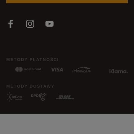
METODY PŁATNOŚCI
METODY DOSTAWY