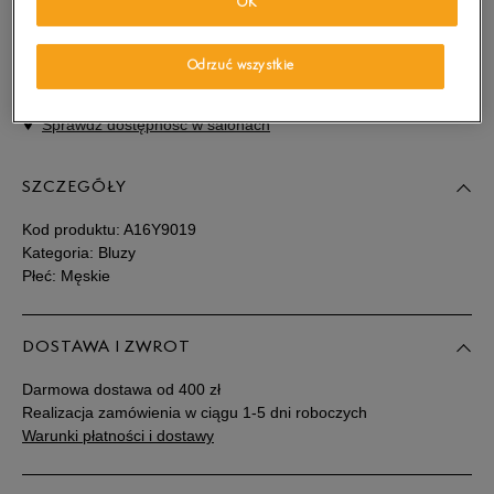
Wybierz swój rozmiar, a gdy będzie dostępny, otrzymasz od nas
OK
wiadomość e-mail.
Odrzuć wszystkie
Wybierz rozmiar
Sprawdź dostępność w salonach
Powiadom o
M
dostępności
SZCZEGÓŁY
Powiadom o
L
dostępności
Kod produktu:
A16Y9019
Kategoria: Bluzy
Płeć: Męskie
Powiadom o
XL
dostępności
DOSTAWA I ZWROT
Powiadom o
XXL
dostępności
Darmowa dostawa od 400 zł
Realizacja zamówienia w ciągu 1-5 dni roboczych
Warunki płatności i dostawy