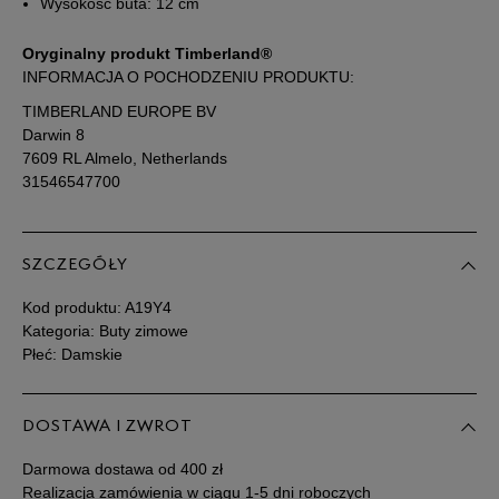
Wysokość buta: 12 cm
39,5
25,5 cm
Powiadom o dostępności
Oryginalny produkt Timberland®
INFORMACJA O POCHODZENIU PRODUKTU:
40
26 cm
Powiadom o dostępności
TIMBERLAND EUROPE BV
Darwin 8
7609 RL Almelo, Netherlands
41
26,5 cm
Powiadom o dostępności
31546547700
Podane w centymetrach wymiary dotyczą długości stopy.
Zobacz jak zmierzyć stopę?
SZCZEGÓŁY
Kod produktu:
A19Y4
Kategoria: Buty zimowe
Płeć: Damskie
DOSTAWA I ZWROT
Darmowa dostawa od 400 zł
Realizacja zamówienia w ciągu 1-5 dni roboczych