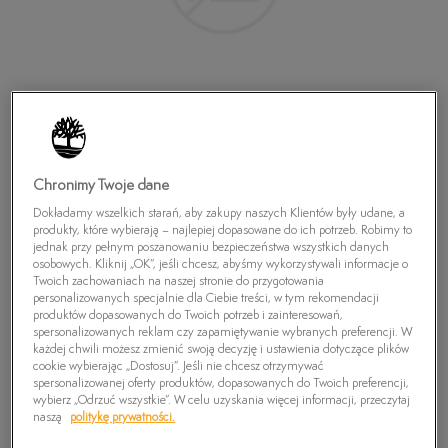
Chronimy Twoje dane
Dokładamy wszelkich starań, aby zakupy naszych Klientów były udane, a
produkty, które wybierają – najlepiej dopasowane do ich potrzeb. Robimy to
jednak przy pełnym poszanowaniu bezpieczeństwa wszystkich danych
osobowych. Kliknij „OK”, jeśli chcesz, abyśmy wykorzystywali informacje o
Twoich zachowaniach na naszej stronie do przygotowania
personalizowanych specjalnie dla Ciebie treści, w tym rekomendacji
TIMBERLAND ATLANTIC HEIGHTS
produktów dopasowanych do Twoich potrzeb i zainteresowań,
spersonalizowanych reklam czy zapamiętywanie wybranych preferencji. W
449,99
zł
każdej chwili możesz zmienić swoją decyzję i ustawienia dotyczące plików
cookie wybierając „Dostosuj”. Jeśli nie chcesz otrzymywać
spersonalizowanej oferty produktów, dopasowanych do Twoich preferencji,
wybierz „Odrzuć wszystkie”. W celu uzyskania więcej informacji, przeczytaj
PRODUKT NIEDOSTĘPNY
naszą
politykę prywatności.
Wybierz swój rozmiar, a gdy będzie dostępny, otrzymasz od nas