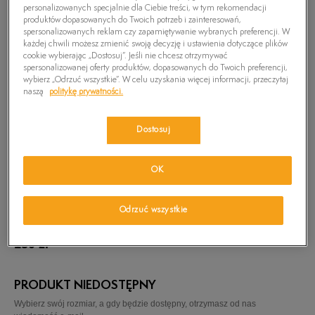
personalizowanych specjalnie dla Ciebie treści, w tym rekomendacji
produktów dopasowanych do Twoich potrzeb i zainteresowań,
spersonalizowanych reklam czy zapamiętywanie wybranych preferencji. W
każdej chwili możesz zmienić swoją decyzję i ustawienia dotyczące plików
cookie wybierając „Dostosuj”. Jeśli nie chcesz otrzymywać
spersonalizowanej oferty produktów, dopasowanych do Twoich preferencji,
wybierz „Odrzuć wszystkie”. W celu uzyskania więcej informacji, przeczytaj
naszą
politykę prywatności.
Dostosuj
OK
Odrzuć wszystkie
TIMBERLAND ASPHALT TRAIL FTK
150
zł
PRODUKT NIEDOSTĘPNY
Wybierz swój rozmiar, a gdy będzie dostępny, otrzymasz od nas