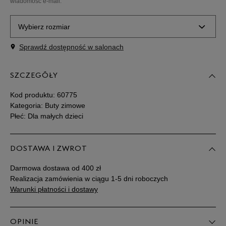
wiadomość e-mail.
Wybierz rozmiar
Sprawdź dostępność w salonach
Rozmiary EU
Rozmiary US
SZCZEGÓŁY
30,5
18,5 cm
Powiadom o dostępności
Kod produktu:
60775
31
19 cm
Powiadom o dostępności
Kategoria: Buty zimowe
Płeć: Dla małych dzieci
32
19,5 cm
Powiadom o dostępności
DOSTAWA I ZWROT
32,5
20 cm
Powiadom o dostępności
Darmowa dostawa od 400 zł
Realizacja zamówienia w ciągu 1-5 dni roboczych
33
20,5 cm
Powiadom o dostępności
Warunki płatności i dostawy
34
20,5 cm
Powiadom o dostępności
OPINIE