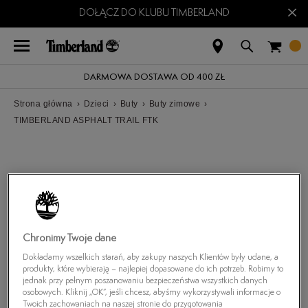
×
DOŁĄCZ DO KLUBU TIMBERLAND
DARMOWA DOSTAWA OD 400 ZŁ
Strona główna
›
Dzieci
›
Buty
›
Buty zimowe
›
TIMBERLAND ASPHALT TRAIL FTK
Chronimy Twoje dane
Dokładamy wszelkich starań, aby zakupy naszych Klientów były udane, a
produkty, które wybierają – najlepiej dopasowane do ich potrzeb. Robimy to
jednak przy pełnym poszanowaniu bezpieczeństwa wszystkich danych
osobowych. Kliknij „OK”, jeśli chcesz, abyśmy wykorzystywali informacje o
Twoich zachowaniach na naszej stronie do przygotowania