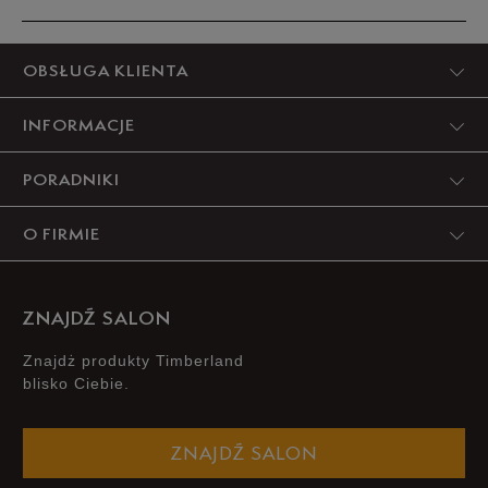
34,5
21 cm
Powiadom o dostępności
Produkt nie posiada recenzji
OBSŁUGA KLIENTA
35
21,5 cm
Powiadom o dostępności
INFORMACJE
Podane w centymetrach wymiary dotyczą długości stopy.
PORADNIKI
Zobacz jak zmierzyć stopę?
O FIRMIE
ZNAJDŹ SALON
Znajdż produkty Timberland
blisko Ciebie.
ZNAJDŹ SALON