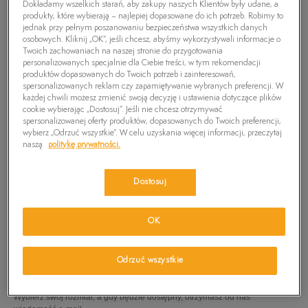
Dokładamy wszelkich starań, aby zakupy naszych Klientów były udane, a
produkty, które wybierają – najlepiej dopasowane do ich potrzeb. Robimy to
jednak przy pełnym poszanowaniu bezpieczeństwa wszystkich danych
osobowych. Kliknij „OK”, jeśli chcesz, abyśmy wykorzystywali informacje o
Twoich zachowaniach na naszej stronie do przygotowania
personalizowanych specjalnie dla Ciebie treści, w tym rekomendacji
produktów dopasowanych do Twoich potrzeb i zainteresowań,
spersonalizowanych reklam czy zapamiętywanie wybranych preferencji. W
każdej chwili możesz zmienić swoją decyzję i ustawienia dotyczące plików
cookie wybierając „Dostosuj”. Jeśli nie chcesz otrzymywać
spersonalizowanej oferty produktów, dopasowanych do Twoich preferencji,
wybierz „Odrzuć wszystkie”. W celu uzyskania więcej informacji, przeczytaj
naszą
politykę prywatności.
Dostosuj
TIMBERLAND ADVENTURE SEEKER CT SANDAL
OK
99,99
zł
Odrzuć wszystkie
PRODUKT NIEDOSTĘPNY
Wybierz swój rozmiar, a gdy będzie dostępny, otrzymasz od nas