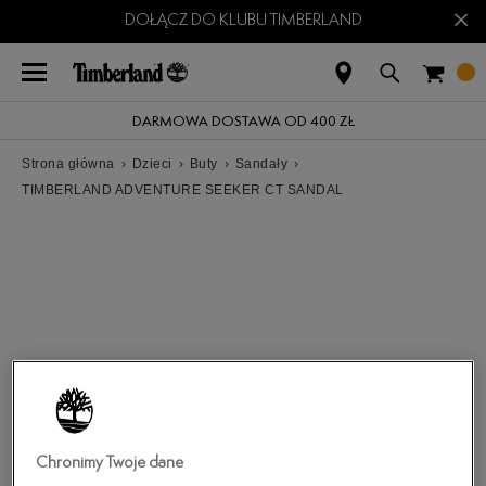
×
DOŁĄCZ DO KLUBU TIMBERLAND
DARMOWA DOSTAWA OD 400 ZŁ
Strona główna
›
Dzieci
›
Buty
›
Sandały
›
TIMBERLAND ADVENTURE SEEKER CT SANDAL
Chronimy Twoje dane