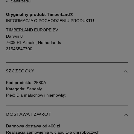
Sanitized®
28
17 cm
Powiadom o dostępności
Oryginalny produkt Timberland®
INFORMACJA O POCHODZENIU PRODUKTU:
28,5
17,5 cm
Powiadom o dostępności
TIMBERLAND EUROPE BV
Darwin 8
7609 RL Almelo, Netherlands
29
18 cm
Powiadom o dostępności
31546547700
30
18,5 cm
Powiadom o dostępności
SZCZEGÓŁY
Podane w centymetrach wymiary dotyczą długości stopy.
Kod produktu:
2580A
Zobacz jak zmierzyć stopę?
Kategoria: Sandały
Płeć: Dla maluchów i niemowląt
DOSTAWA I ZWROT
Darmowa dostawa od 400 zł
Realizacja zamówienia w ciągu 1-5 dni roboczych