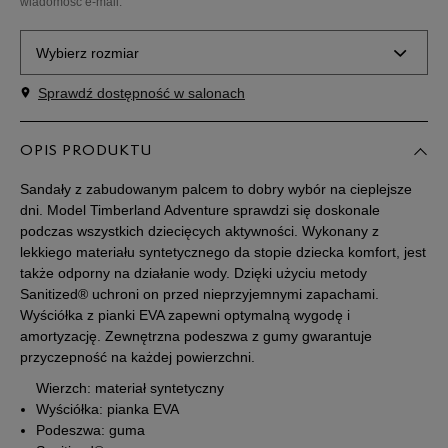
wiadomość e-mail.
Wybierz rozmiar
Sprawdź dostępność w salonach
Rozmiary EU
Rozmiary US
23
14 cm
OPIS PRODUKTU
Powiadom o dostępności
Sandały z zabudowanym palcem to dobry wybór na cieplejsze
23,5
14 cm
Powiadom o dostępności
dni. Model Timberland Adventure sprawdzi się doskonale
podczas wszystkich dziecięcych aktywności. Wykonany z
lekkiego materiału syntetycznego da stopie dziecka komfort, jest
24
14,5 cm
Powiadom o dostępności
także odporny na działanie wody. Dzięki użyciu metody
Sanitized® uchroni on przed nieprzyjemnymi zapachami.
Wyściółka z pianki EVA zapewni optymalną wygodę i
25
15 cm
Powiadom o dostępności
amortyzację. Zewnętrzna podeszwa z gumy gwarantuje
przyczepność na każdej powierzchni.
26
16 cm
Powiadom o dostępności
Wierzch: materiał syntetyczny
Wyściółka: pianka EVA
27
16,5 cm
Powiadom o dostępności
Podeszwa: guma