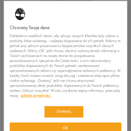
Chronimy Twoje dane
Dokładamy wszelkich starań, aby zakupy naszych Klientów były udane, a
produkty, które wybierają – najlepiej dopasowane do ich potrzeb. Robimy to
jednak przy pełnym poszanowaniu bezpieczeństwa wszystkich danych
osobowych. Kliknij „OK”, jeśli chcesz, abyśmy wykorzystywali informacje o
Twoich zachowaniach na naszej stronie do przygotowania
personalizowanych specjalnie dla Ciebie treści, w tym rekomendacji
produktów dopasowanych do Twoich potrzeb i zainteresowań,
TIMBERLAND ADVENTURE SEEKER 2 STRAP
spersonalizowanych reklam czy zapamiętywanie wybranych preferencji. W
SANDAL
każdej chwili możesz zmienić swoją decyzję i ustawienia dotyczące plików
cookie wybierając „Dostosuj”. Jeśli nie chcesz otrzymywać
149,99
zł
spersonalizowanej oferty produktów, dopasowanych do Twoich preferencji,
wybierz „Odrzuć wszystkie”. W celu uzyskania więcej informacji, przeczytaj
naszą
politykę prywatności.
PRODUKT NIEDOSTĘPNY
Wybierz swój rozmiar, a gdy będzie dostępny, otrzymasz od nas
Dostosuj
wiadomość e-mail.
Wybierz rozmiar
OK