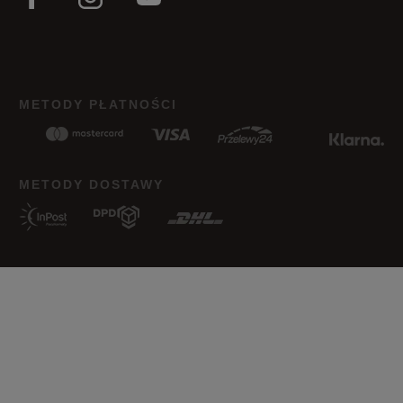
METODY PŁATNOŚCI
METODY DOSTAWY