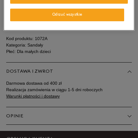
Sprawdź dostępność w salonach
Rozmiary EU
Rozmiary US
Odrzuć wszystkie
SZCZEGÓŁY
31
19 cm
Powiadom o dostępności
Kod produktu:
1072A
32
19,5 cm
Powiadom o dostępności
Kategoria: Sandały
Płeć: Dla małych dzieci
33
20,5 cm
Powiadom o dostępności
DOSTAWA I ZWROT
34
20,5 cm
Powiadom o dostępności
Darmowa dostawa od 400 zł
Realizacja zamówienia w ciągu 1-5 dni roboczych
35
21,5 cm
Powiadom o dostępności
Warunki płatności i dostawy
Podane w centymetrach wymiary dotyczą długości stopy.
OPINIE
Zobacz jak zmierzyć stopę?
Produkt nie posiada recenzji