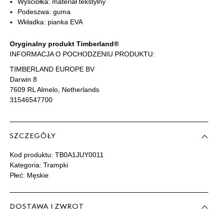
Wyściółka: materiał tekstylny
Podeszwa: guma
44
28 cm
Powiadom o dostępności
Wkładka: pianka EVA
44,5
28,5 cm
Powiadom o dostępności
Oryginalny produkt Timberland®
INFORMACJA O POCHODZENIU PRODUKTU:
TIMBERLAND EUROPE BV
45
29 cm
Powiadom o dostępności
Darwin 8
7609 RL Almelo, Netherlands
45,5
29,5 cm
Powiadom o dostępności
31546547700
46
30 cm
Powiadom o dostępności
SZCZEGÓŁY
47,5
31 cm
Powiadom o dostępności
Kod produktu:
TB0A1JUY0011
Kategoria: Trampki
Płeć: Męskie
49
32 cm
Powiadom o dostępności
DOSTAWA I ZWROT
Podane w centymetrach wymiary dotyczą długości stopy.
Zobacz jak zmierzyć stopę?