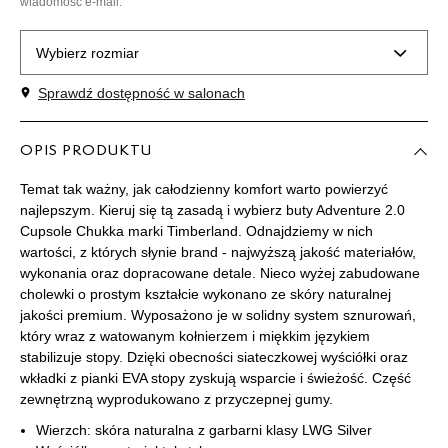
wiadomość e-mail.
Wybierz rozmiar
Sprawdź dostępność w salonach
Rozmiary EU
Rozmiary US
40
25 cm
OPIS PRODUKTU
Powiadom o dostępności
Temat tak ważny, jak całodzienny komfort warto powierzyć
41
25,5 cm
Powiadom o dostępności
najlepszym. Kieruj się tą zasadą i wybierz buty Adventure 2.0
Cupsole Chukka marki Timberland. Odnajdziemy w nich
wartości, z których słynie brand - najwyższą jakość materiałów,
41,5
26 cm
Powiadom o dostępności
wykonania oraz dopracowane detale. Nieco wyżej zabudowane
cholewki o prostym kształcie wykonano ze skóry naturalnej
jakości premium. Wyposażono je w solidny system sznurowań,
42
26,5 cm
Powiadom o dostępności
który wraz z watowanym kołnierzem i miękkim językiem
stabilizuje stopy. Dzięki obecności siateczkowej wyściółki oraz
43
27 cm
Powiadom o dostępności
wkładki z pianki EVA stopy zyskują wsparcie i świeżość. Część
zewnętrzną wyprodukowano z przyczepnej gumy.
43,5
27,5 cm
Powiadom o dostępności
Wierzch: skóra naturalna z garbarni klasy LWG Silver