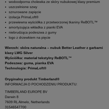
wodoodporna cholewka ze skóry nubukowej klasy premium
uszczelnione szwy
43
27 cm
Powiadom o dostępności
sznurowane zapięcie
izolacja PrimaLoft®
43,5
27,5 cm
Powiadom o dostępności
przewiewna wyściółka z przetworzonej tkaniny ReBOTL™
amortyzująca wkładka z pianki EVA
niebrudząca podeszwa z gumy
44
28 cm
Powiadom o dostępności
logo z drzewkiem na pięcie
Wierzch: skóra naturalna – nubuk Better Leather z garbarni
44,5
28,5 cm
Powiadom o dostępności
klasy LWG Silver
Wyściółka: materiał tekstylny ReBOTL™
45
29 cm
Powiadom o dostępności
Podeszwa: guma, pianka EVA
Technologia: PrimaLoft®
45,5
29,5 cm
Powiadom o dostępności
Oryginalny produkt Timberland®
INFORMACJA O POCHODZENIU PRODUKTU:
46
30 cm
Powiadom o dostępności
TIMBERLAND EUROPE BV
Darwin 8
7609 RL Almelo, Netherlands
Podane w centymetrach wymiary dotyczą długości stopy.
31546547700
Zobacz jak zmierzyć stopę?