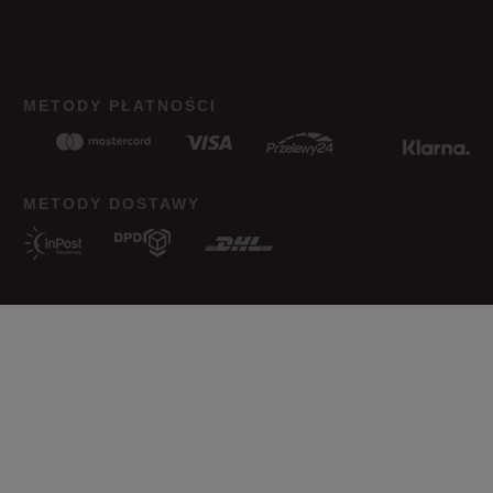
Jak zbieramy opinie?
METODY PŁATNOŚCI
Opinie klientów
Wyczyść
Szukaj
METODY DOSTAWY