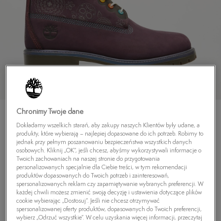
Chronimy Twoje dane
Dokładamy wszelkich starań, aby zakupy naszych Klientów były udane, a
produkty, które wybierają – najlepiej dopasowane do ich potrzeb. Robimy to
jednak przy pełnym poszanowaniu bezpieczeństwa wszystkich danych
osobowych. Kliknij „OK”, jeśli chcesz, abyśmy wykorzystywali informacje o
TIMBERLAND 6 IN PREMIUM
Twoich zachowaniach na naszej stronie do przygotowania
personalizowanych specjalnie dla Ciebie treści, w tym rekomendacji
4.8
(
6
)
produktów dopasowanych do Twoich potrzeb i zainteresowań,
699,99
zł
spersonalizowanych reklam czy zapamiętywanie wybranych preferencji. W
każdej chwili możesz zmienić swoją decyzję i ustawienia dotyczące plików
cookie wybierając „Dostosuj”. Jeśli nie chcesz otrzymywać
spersonalizowanej oferty produktów, dopasowanych do Twoich preferencji,
wybierz „Odrzuć wszystkie”. W celu uzyskania więcej informacji, przeczytaj