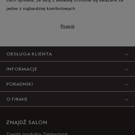
cech sprawia, że buty z wkładką Ortholite są uważane za
jedne z najbardziej komfortowych.
Powrót
OBSŁUGA KLIENTA
INFORMACJE
PORADNIKI
O FIRMIE
ZNAJDŹ SALON
Znajdż produkty Timberland