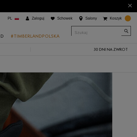
×
PL
Zaloguj
Schowek
Salony
Koszyk
ND
#TIMBERLANDPOLSKA
30 DNI NA ZWROT
CJE
onic Boat Shoes
um 6"
a
 Grove
 Access
 Trail
 Park