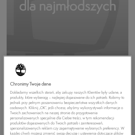
dla najmłodszych
Funkcjonalne, wygodne, trwałe – takie powinny być idealne
buty zimowe. Dziecięce modele Timberland to zawsze
strzał w dziesiątkę. Materiały premium, wypróbowane na
Chronimy Twoje dane
bezdrożach technologie przyjazne zarówno użytkownikowi,
Dokładamy wszelkich starań, aby zakupy naszych Klientów były udane, a
produkty, które wybierają – najlepiej dopasowane do ich potrzeb. Robimy to
jak i środowisku, a także design evergreen sprawiają, że to
jednak przy pełnym poszanowaniu bezpieczeństwa wszystkich danych
obuwie sprawdzi się zarówno podczas zimy spędzanej w
osobowych. Kliknij „OK”, jeśli chcesz, abyśmy wykorzystywali informacje o
Twoich zachowaniach na naszej stronie do przygotowania
mieście, jak i wypraw w nieznane na przekór nieprzyjaznej
personalizowanych specjalnie dla Ciebie treści, w tym rekomendacji
pogodzie. Poznaj kolekcje dostępne w naszym sklepie: od
produktów dopasowanych do Twoich potrzeb i zainteresowań,
spersonalizowanych reklam czy zapamiętywanie wybranych preferencji. W
lekkich zimowych sneakersów do śniegowców z wysoką
każdej chwili możesz zmienić swoją decyzję i ustawienia dotyczące plików