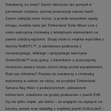
Sneakersy na zimę? Zanim odrzucisz ten pomysł w
pierwszym czytaniu, poznaj propozycje naszej marki.
Zanim nadejdą ostre mrozy, a przede wszystkim opady
śniegu, modele takie jak Timberland Solar Wave Low z
nisko wykrojoną cholewką z tekstylnymi elementami na
pewno zdadzą egzamin. Stopę otula tu miękka wyściółka z
tkaniny ReBOTL™, a warstwowa podeszwa z
innowacyjnego, lekkiego i sprężystego tworzywa
GreenStride™ oraz gumy, z bieżnikiem o przyczepnej
strukturze plastra miodu chroni stopy przed wyziębieniem.
Robi się chłodniej? Postaw na sneakersy z cholewką
wykonaną w całości ze skóry, na przykład Timberland
Seneca Bay Hiker z podwyższonym, pikowanym
kołnierzem, osadzone na grubej podeszwie z pianki EVA.
Są nie tylko ciepłe, ale także – ze względu na zapięcie na
boczny zamek oraz wkładkę z miękkiej pianki OrthoLite® –