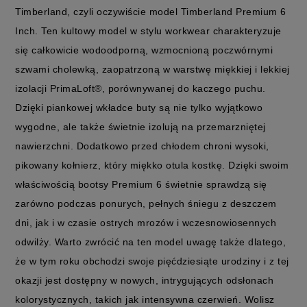
Timberland, czyli oczywiście model Timberland Premium 6
Inch. Ten kultowy model w stylu workwear charakteryzuje
się całkowicie wodoodporną, wzmocnioną poczwórnymi
szwami cholewką, zaopatrzoną w warstwę miękkiej i lekkiej
izolacji PrimaLoft®, porównywanej do kaczego puchu.
Dzięki piankowej wkładce buty są nie tylko wyjątkowo
wygodne, ale także świetnie izolują na przemarzniętej
nawierzchni. Dodatkowo przed chłodem chroni wysoki,
pikowany kołnierz, który miękko otula kostkę. Dzięki swoim
właściwością bootsy Premium 6 świetnie sprawdzą się
zarówno podczas ponurych, pełnych śniegu z deszczem
dni, jak i w czasie ostrych mrozów i wczesnowiosennych
odwilży. Warto zwrócić na ten model uwagę także dlatego,
że w tym roku obchodzi swoje pięćdziesiąte urodziny i z tej
okazji jest dostępny w nowych, intrygujących odsłonach
kolorystycznych, takich jak intensywna czerwień. Wolisz