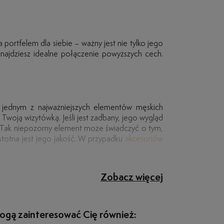
 portfelem dla siebie – ważny jest nie tylko jego
 znajdziesz idealne połączenie powyższych cech.
 jednym z najważniejszych elementów męskich
ę Twoją wizytówką. Jeśli jest zadbany, jego wygląd
. Tak niepozorny element może świadczyć o tym,
stotna jest jego jakość. W przypadku
akcesoriów
m najwyższej jakości i funkcjonalności. Dlatego
rland. Przyjdź do jednego z naszych
salonów
lub
 więcej – taki materiał zadba również o to, aby
Zobacz więcej
h nici podkreślają dbałość o każdy detal. Ważna
ierz model Timberland Bifold Wallet. Jeśli z kolei
otrzebniejszych kart – z pewnością wpadnie Ci w
gą zainteresować Cię również: