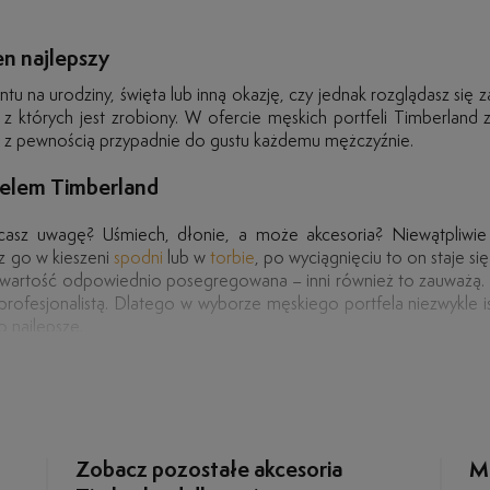
en najlepszy
u na urodziny, święta lub inną okazję, czy jednak rozglądasz się za
 z których jest zrobiony. W ofercie męskich portfeli Timberland
u z pewnością przypadnie do gustu każdemu mężczyźnie.
felem Timberland
casz uwagę? Uśmiech, dłonie, a może akcesoria? Niewątpliwie
z go w kieszeni
spodni
lub w
torbie
, po wyciągnięciu to on staje si
o zawartość odpowiednio posegregowana – inni również to zauważą
profesjonalistą. Dlatego w wyborze męskiego portfela niezwykle i
 najlepsze.
odznaczać Twój nowy portfel? Przede wszystkim musi być połączenie
y design męskich portfeli znajdziesz w ofercie akcesoriów Timbe
aturalnej – wszystko po to, aby sprostać Twoim oczekiwaniom. Co
 Do tego starannie zaaplikowane szwy z zastosowaniem wytrzymałyc
mieścił niezbędne dokumenty, karty płatnicze, bilon i banknoty, wyb
ejsca i był odpowiednim miejscem do przechowywania jedynie najp
Zobacz pozostałe akcesoria
Mo