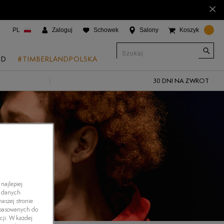
×
PL
Zaloguj
Schowek
Salony
Koszyk
ND
#TIMBERLANDPOLSKA
30 DNI NA ZWROT
CJE
onic Boat Shoes
um 6"
a
 Grove
 Access
najlepiej
h danych
 Trail
aszej stronie
dopasowanych do
 Park
cji. W każdej