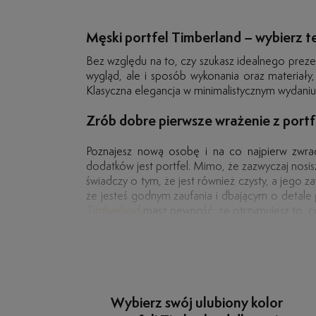
Męski portfel Timberland – wybierz t
Bez względu na to, czy szukasz idealnego prezent
wygląd, ale i sposób wykonania oraz materiały,
Klasyczna elegancja w minimalistycznym wydani
Zrób dobre pierwsze wrażenie z port
Poznajesz nową osobę i na co najpierw zwra
dodatków jest portfel. Mimo, że zazwyczaj nosis
świadczy o tym, że jest również czysty, a jeg
że jesteś godnym zaufania i dbającym o detale 
Timberland
masz pewność, że otrzymujesz to, co
Męski portfel – jaki powinien być?
Zastanawiasz się, jakimi cechami powinien się 
Najwyższą jakość, najlepsze materiały i prost
nasze propozycje wykonane są w 100% ze skóry n
sprawdź je w naszym sklepie online.
Twój portfel był miękki w dotyku i wytrzymały.
jest również funkcjonalność. Jeśli chcesz, aby po
zależy Ci na tym, aby zajmował jak najmniej mi
oko Card Holder Timberland.
Wybierz swój ulubiony kolor