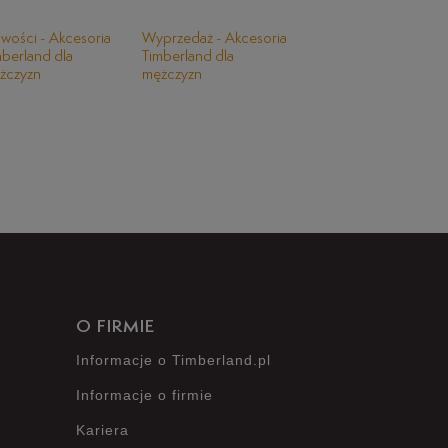
wości - Akcesoria
Wyprzedaż - Akcesoria
mberland dla
Timberland dla
żczyzn
mężczyzn
O FIRMIE
Informacje o Timberland.pl
Informacje o firmie
Kariera