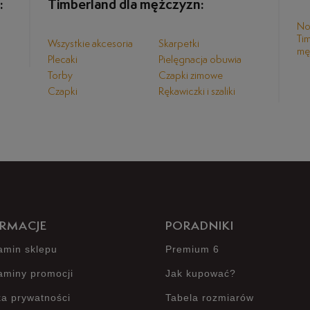
:
Timberland dla mężczyzn:
No
Ti
Wszystkie akcesoria
Skarpetki
mę
Plecaki
Pielęgnacja obuwia
Torby
Czapki zimowe
Czapki
Rękawiczki i szaliki
RMACJE
PORADNIKI
amin sklepu
Premium 6
aminy promocji
Jak kupować?
ka prywatności
Tabela rozmiarów