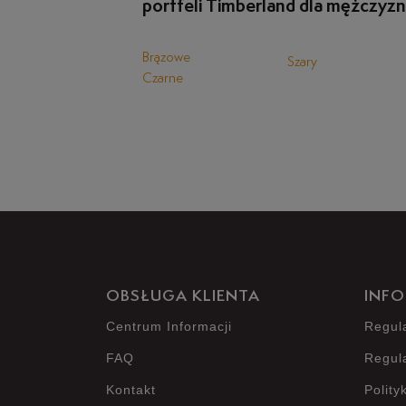
portfeli Timberland dla mężczyzn
Brązowe
Szary
Czarne
OBSŁUGA KLIENTA
INFO
Centrum Informacji
Regul
FAQ
Regul
Kontakt
Polity