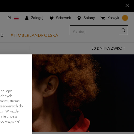
×
PL
Zaloguj
Schowek
Salony
Koszyk
ND
#TIMBERLANDPOLSKA
30 DNI NA ZWROT
CJE
onic Boat Shoes
um 6"
a
najlepiej
h danych
 Grove
aszej stronie
dopasowanych do
 Access
cji. W każdej
i nie chcesz
 Trail
uć wszystkie”.
 Park