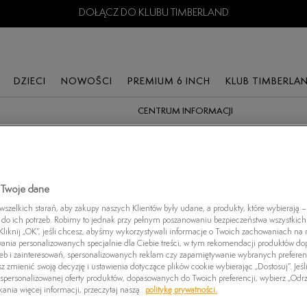
DOŁĄCZ DO KLUBU TIMBERLAND
DZIECI
NOWOŚCI
PREMIUM 6 INCH
KLUB TIMBERLA
CENTRUM INFORMACJI
ODZIEŻ
ODZIEŻ I
KOLEKCJE
AKCESORIA
KOLEKCJE
KOLEK
AKCESORIA
UM 6
T-shirty
Premium 6"
Plecaki
The Iconic Boat Shoes
The Ic
T-shirty
Koszulki Polo
Perkins Row
Czapki z daszkiem
Premium 6"
Premi
 Twoje dane
Bluzy
Koszule
Adventure Seeker
Skarpetki
Adley Way
Senec
zelkich starań, aby zakupy naszych Klientów były udane, a produkty, które wybierają – 
do ich potrzeb. Robimy to jednak przy pełnym poszanowaniu bezpieczeństwa wszystkic
Plecaki
CE
Bluzy
Newport Bay
Pielęgnacja obuwia
Greyfield
Maple
liknij „OK”, jeśli chcesz, abyśmy wykorzystywali informacje o Twoich zachowaniach na n
wania personalizowanych specjalnie dla Ciebie treści, w tym rekomendacji produktów 
Czapki z daszkiem
Szorty
Seneca
Czapki zimowe
Hazel Lane
Motion
zeb i zainteresowań, spersonalizowanych reklam czy zapamiętywanie wybranych preferen
z zmienić swoją decyzję i ustawienia dotyczące plików cookie wybierając „Dostosuj”. Jeśl
Skarpetki
Spodnie
Field Trekker
Motion Access
Winsor
personalizowanej oferty produktów, dopasowanych do Twoich preferencji, wybierz „Odrz
ania więcej informacji, przeczytaj naszą
politykę prywatności.
Pielęgnacja obuwia
Kurtki przejściowe
Sprint Trekker
Greenstride Motion
Winsor