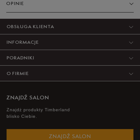
OPINIE
45
29,5 cm
Powiadom o dostępności
Produkt nie posiada recenzji
OBSŁUGA KLIENTA
46
30 cm
Powiadom o dostępności
INFORMACJE
PORADNIKI
O FIRMIE
ZNAJDŹ SALON
Znajdż produkty Timberland
blisko Ciebie.
ZNAJDŹ SALON