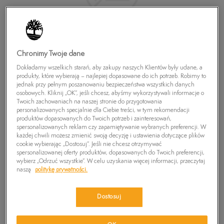
Chronimy Twoje dane
Dokładamy wszelkich starań, aby zakupy naszych Klientów były udane, a
produkty, które wybierają – najlepiej dopasowane do ich potrzeb. Robimy to
jednak przy pełnym poszanowaniu bezpieczeństwa wszystkich danych
osobowych. Kliknij „OK”, jeśli chcesz, abyśmy wykorzystywali informacje o
Twoich zachowaniach na naszej stronie do przygotowania
personalizowanych specjalnie dla Ciebie treści, w tym rekomendacji
produktów dopasowanych do Twoich potrzeb i zainteresowań,
spersonalizowanych reklam czy zapamiętywanie wybranych preferencji. W
każdej chwili możesz zmienić swoją decyzję i ustawienia dotyczące plików
cookie wybierając „Dostosuj”. Jeśli nie chcesz otrzymywać
spersonalizowanej oferty produktów, dopasowanych do Twoich preferencji,
CONVERSE CHUCK TAYLOR ALL STAR
wybierz „Odrzuć wszystkie”. W celu uzyskania więcej informacji, przeczytaj
BERKSHIRE BOOT
naszą
politykę prywatności.
0
zł
Dostosuj
PRODUKT NIEDOSTĘPNY