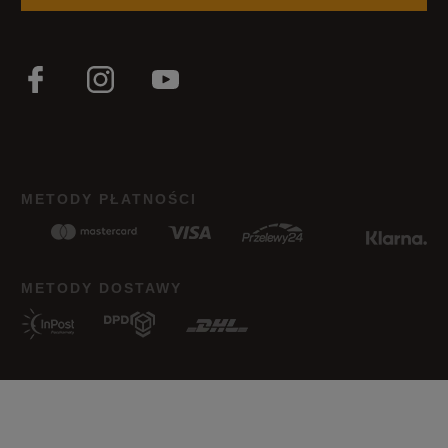
METODY PŁATNOŚCI
METODY DOSTAWY