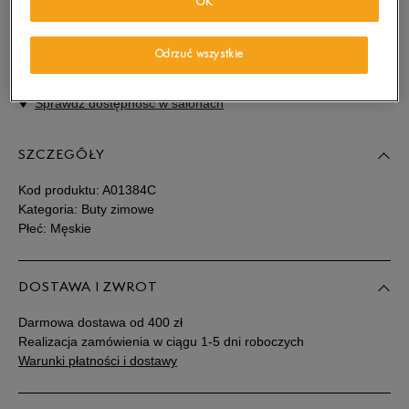
Wybierz swój rozmiar, a gdy będzie dostępny, otrzymasz od nas
OK
wiadomość e-mail.
Odrzuć wszystkie
Wybierz rozmiar
Sprawdź dostępność w salonach
Rozmiary EU
Rozmiary US
SZCZEGÓŁY
41,5
26,5 cm
Powiadom o dostępności
Kod produktu:
A01384C
42
27 cm
Powiadom o dostępności
Kategoria: Buty zimowe
Płeć: Męskie
42,5
27,5 cm
Powiadom o dostępności
DOSTAWA I ZWROT
43
28 cm
Powiadom o dostępności
Darmowa dostawa od 400 zł
Realizacja zamówienia w ciągu 1-5 dni roboczych
44
28,5 cm
Powiadom o dostępności
Warunki płatności i dostawy
44,5
29 cm
Powiadom o dostępności