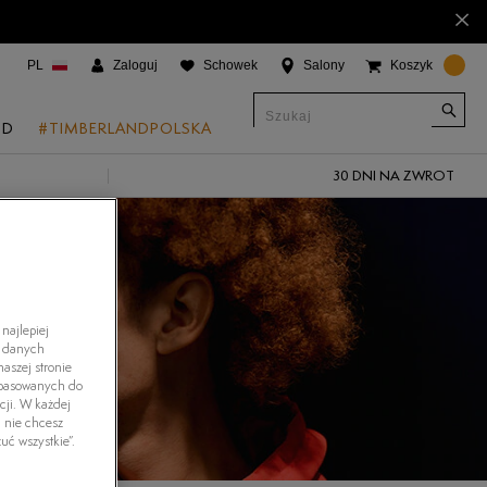
×
PL
Zaloguj
Schowek
Salony
Koszyk
ND
#TIMBERLANDPOLSKA
30 DNI NA ZWROT
CJE
onic Boat Shoes
um 6"
a
najlepiej
h danych
 Grove
aszej stronie
dopasowanych do
 Access
cji. W każdej
i nie chcesz
 Trail
uć wszystkie”.
 Park