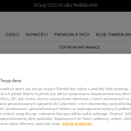
DOŁĄCZ DO KLUBU TIMBERLAND
DZIECI
NOWOŚCI
PREMIUM 6 INCH
KLUB TIMBERLA
CENTRUM INFORMACJI
ODZIEŻ
ODZIEŻ I
KOLEKCJE
AKCESORIA
KOLEKCJE
KOLEK
AKCESORIA
UM 6
T-shirty
Premium 6"
Plecaki
The Iconic Boat Shoes
The Ic
T-shirty
Koszulki Polo
Perkins Row
Czapki z daszkiem
Premium 6"
Premi
 Twoje dane
Bluzy
Koszule
Adventure Seeker
Skarpetki
Adley Way
Senec
zelkich starań, aby zakupy naszych Klientów były udane, a produkty, które wybierają – 
do ich potrzeb. Robimy to jednak przy pełnym poszanowaniu bezpieczeństwa wszystkic
Plecaki
CE
Bluzy
Newport Bay
Pielęgnacja obuwia
Greyfield
Maple
liknij „OK”, jeśli chcesz, abyśmy wykorzystywali informacje o Twoich zachowaniach na n
wania personalizowanych specjalnie dla Ciebie treści, w tym rekomendacji produktów 
Czapki z daszkiem
Szorty
Seneca
Czapki zimowe
Hazel Lane
Motion
zeb i zainteresowań, spersonalizowanych reklam czy zapamiętywanie wybranych preferen
z zmienić swoją decyzję i ustawienia dotyczące plików cookie wybierając „Dostosuj”. Jeśl
Skarpetki
Spodnie
Field Trekker
Motion Access
Winsor
personalizowanej oferty produktów, dopasowanych do Twoich preferencji, wybierz „Odrz
ania więcej informacji, przeczytaj naszą
politykę prywatności.
Pielęgnacja obuwia
Kurtki przejściowe
Sprint Trekker
Greenstride Motion
Winsor